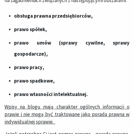
na zagadnieniach związanych z następującymi obszarami:
obsługa prawna przedsiębiorców
,
pra​w​o spółek
,
prawo umów (sprawy cywilne, sprawy
gospodarcze)
,
prawo pracy
,
prawo spadkowe
,
prawo własności intelektualnej
.
Wpisy na blogu mają charakter ogólnych informacji o
prawie i nie mogą być traktowane jako porada prawna w
indywidualnej sprawie.
Jeżeli potrzebna Ci jest pomoc prawna - porada prawna,