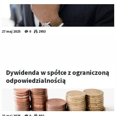
27 maj 2025
0
2953
Dywidenda w spółce z ograniczoną
odpowiedzialnością
21 maj 2025
0
802