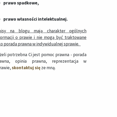
prawo spadkowe
,
prawo własności intelektualnej
.
isy na blogu mają charakter ogólnych
formacji o prawie i nie mogą być traktowane
ko porada prawna w indywidualnej sprawie.
żeli potrzebna Ci jest pomoc prawna - porada
awna, opinia prawna, reprezentacja w
rawie,
skontaktuj się
ze mną.