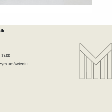
nik
o 17:00
jszym umówieniu