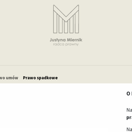
O mnie
Specjalizacje
Wynagrodzenie
Blog
Kontakt
wo umów
Prawo spadkowe
O
Na
p
Na