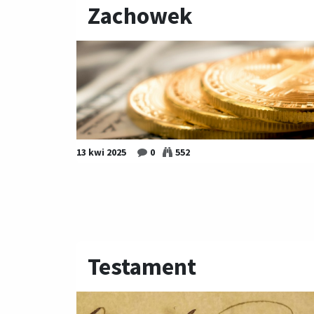
Zachowek
13 kwi 2025
0
552
Testament