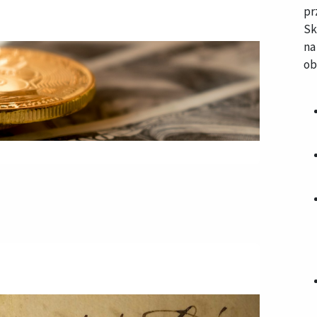
pr
S
na
ob