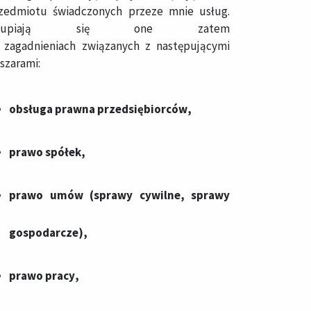
zedmiotu świadczonych przeze mnie usług.
kupiają się one zatem
 zagadnieniach związanych z następującymi
szarami:
obsługa prawna przedsiębiorców
,
pra​w​o spółek
,
prawo umów (sprawy cywilne, sprawy
gospodarcze)
,
prawo pracy
,