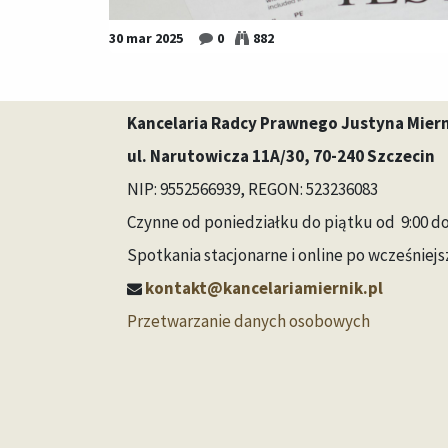
30 mar 2025
0
882
Kancelaria Radcy Prawnego Justyna Mier
ul. Narutowicza 11A/30, 70-240 Szczecin
NIP: 9552566939, REGON: 523236083
Czynne od poniedziałku do piątku od 9:00 d
Spotkania stacjonarne i online po wcześnie
kontakt@kancelariamiernik.pl
Przetwarzanie danych osobowych