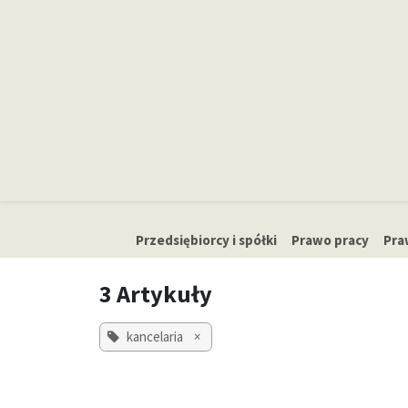
Skip to Content
Strona główna
Przedsiębiorcy i spółki
​Prawo pracy
Pra
3 Artykuły
kancelaria
×