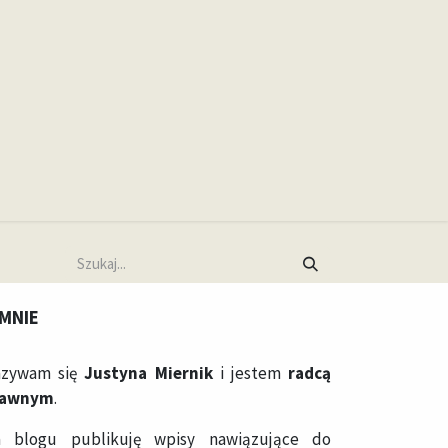
Umów spotkanie
 MNIE
zywam się
Justyna Miernik
i jestem
radcą
rawnym
.
 blogu publikuję wpisy nawiązujące do