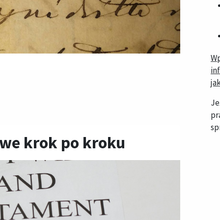
Wp
in
ja
Je
pr
sp
we krok po kroku