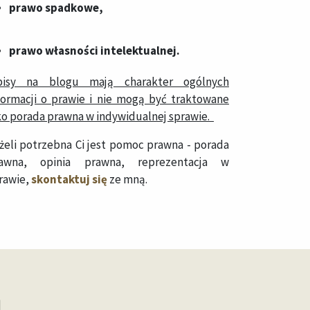
prawo spadkowe
,
prawo własności intelektualnej
.
isy na blogu mają charakter ogólnych
formacji o prawie i nie mogą być traktowane
ko porada prawna w indywidualnej sprawie.
żeli potrzebna Ci jest pomoc prawna - porada
awna, opinia prawna, reprezentacja w
rawie,
skontaktuj się
ze mną.