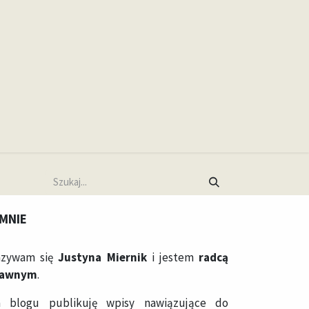
Umów spotkanie
 MNIE
zywam się
Justyna Miernik
i jestem
radcą
rawnym
.
 blogu publikuję wpisy nawiązujące do