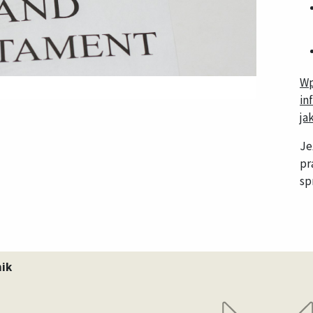
Wp
in
ja
Je
pr
sp
nik