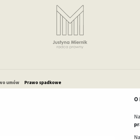
O mnie
Specjalizacje
Wynagrodzenie
Blog
Kontakt
wo umów
Prawo spadkowe
O
Na
p
Na