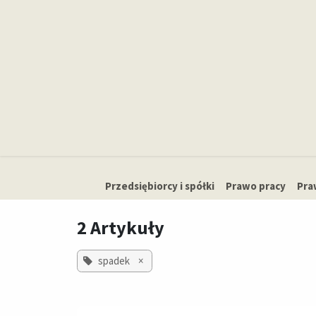
Skip to Content
Strona główna
Przedsiębiorcy i spółki
​Prawo pracy
Pra
2 Artykuły
spadek
×