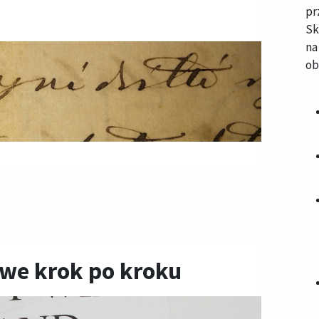
pr
S
na
ob
we krok po kroku