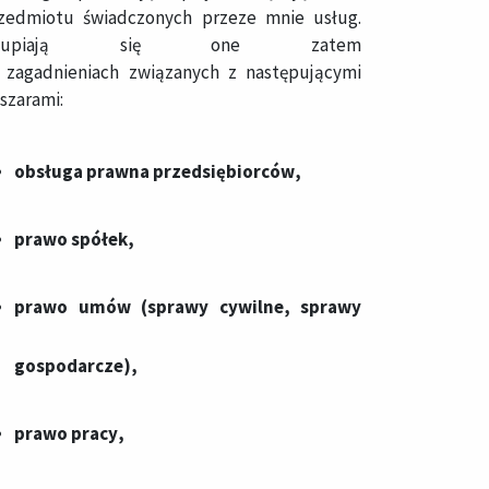
zedmiotu świadczonych przeze mnie usług.
kupiają się one zatem
 zagadnieniach związanych z następującymi
szarami:
obsługa prawna przedsiębiorców
,
pra​w​o spółek
,
prawo umów (sprawy cywilne, sprawy
gospodarcze)
,
prawo pracy
,